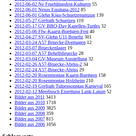
2012-06-02 Ne Fruehlingsfest-Kulturen
55
2012-06-01 Neuss Equitana-2012
85
2012-06-01 Glehn Kiga-Schuetzenumzug
139
2012-05-27 Grefrath Schuetzen
119
2012-05-17 GV BBQ-Day Kapellen-Turtles
32
2012-05-06 Ffw-Kaarst-Buettgen-Fest
40
2012-04-27 SV-Glehn U11 Benefiz
301
2012-03-24 A57 Bruecke-Dormagen
12
2012-03-07 Brueckenlager
19
2012-03-07 A57 Behelfsbruecke
28
2012-03-04 GV-Museum Ausstellung
32
2012-02-26 A57-Bruecke-Abriss-2
34
2012-02-24 A57-Bruecke-Abriss
29
2012-02-20 Rosenmontag Kaarst-Buettgen
158
2012-02-20 Rosenmontag Holzheim
210
2012-02-19 Grefrath Tulpensonntag Karneval
165
2012-02-12 Meerbusch Eisrettung Lank-Latum
52
Bilder aus 2011
3413
Bilder aus 2010
1718
Bilder aus 2009
3825
Bilder aus 2008
359
Bilder aus 2007
815
Bilder aus 2006
1056