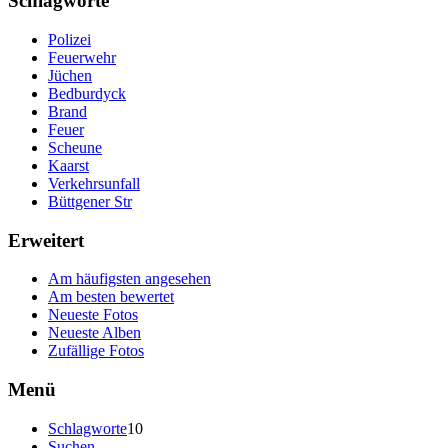
Schlagworte
Polizei
Feuerwehr
Jüchen
Bedburdyck
Brand
Feuer
Scheune
Kaarst
Verkehrsunfall
Büttgener Str
Erweitert
Am häufigsten angesehen
Am besten bewertet
Neueste Fotos
Neueste Alben
Zufällige Fotos
Menü
Schlagworte
10
Suchen