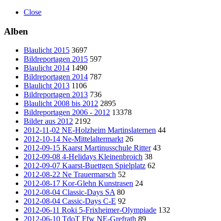
Close
Alben
Blaulicht 2015
3697
Bildreportagen 2015
597
Blaulicht 2014
1490
Bildreportagen 2014
787
Blaulicht 2013
1106
Bildreportagen 2013
736
Blaulicht 2008 bis 2012
2895
Bildreportagen 2006 - 2012
13378
Bilder aus 2012
2192
2012-11-02 NE-Holzheim Martinslaternen
44
2012-10-14 Ne-Mittelaltermarkt
26
2012-09-15 Kaarst Martinusschule Ritter
43
2012-09-08 4-Helidays Kleinenbroich
38
2012-09-07 Kaarst-Buettgen Spielplatz
62
2012-08-22 Ne Trauermarsch
52
2012-08-17 Kor-Glehn Kunstrasen
24
2012-08-04 Classic-Days SA
80
2012-08-04 Cassic-Days C-E
92
2012-06-11 Roki 5-Frixheimer-Olympiade
132
2012-06-10 TdoT Ffw NE-Grefrath
89