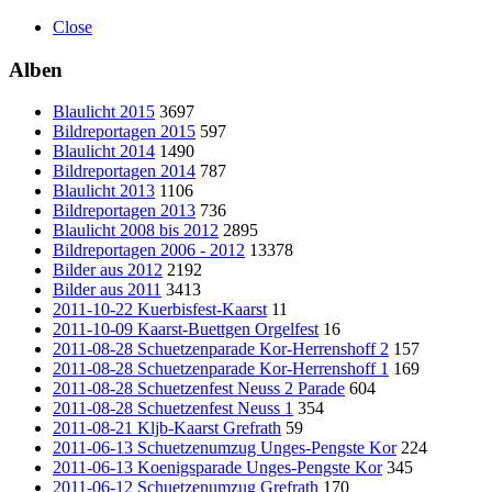
Close
Alben
Blaulicht 2015
3697
Bildreportagen 2015
597
Blaulicht 2014
1490
Bildreportagen 2014
787
Blaulicht 2013
1106
Bildreportagen 2013
736
Blaulicht 2008 bis 2012
2895
Bildreportagen 2006 - 2012
13378
Bilder aus 2012
2192
Bilder aus 2011
3413
2011-10-22 Kuerbisfest-Kaarst
11
2011-10-09 Kaarst-Buettgen Orgelfest
16
2011-08-28 Schuetzenparade Kor-Herrenshoff 2
157
2011-08-28 Schuetzenparade Kor-Herrenshoff 1
169
2011-08-28 Schuetzenfest Neuss 2 Parade
604
2011-08-28 Schuetzenfest Neuss 1
354
2011-08-21 Kljb-Kaarst Grefrath
59
2011-06-13 Schuetzenumzug Unges-Pengste Kor
224
2011-06-13 Koenigsparade Unges-Pengste Kor
345
2011-06-12 Schuetzenumzug Grefrath
170