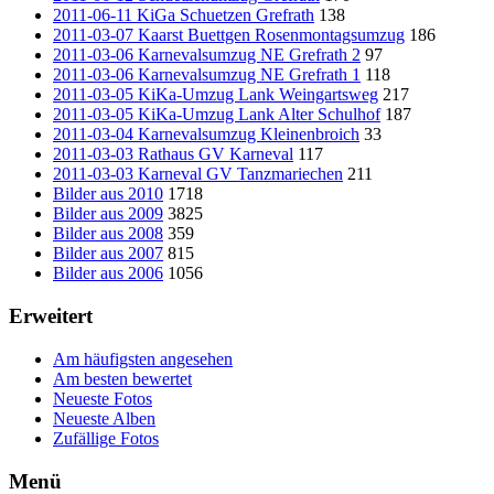
2011-06-11 KiGa Schuetzen Grefrath
138
2011-03-07 Kaarst Buettgen Rosenmontagsumzug
186
2011-03-06 Karnevalsumzug NE Grefrath 2
97
2011-03-06 Karnevalsumzug NE Grefrath 1
118
2011-03-05 KiKa-Umzug Lank Weingartsweg
217
2011-03-05 KiKa-Umzug Lank Alter Schulhof
187
2011-03-04 Karnevalsumzug Kleinenbroich
33
2011-03-03 Rathaus GV Karneval
117
2011-03-03 Karneval GV Tanzmariechen
211
Bilder aus 2010
1718
Bilder aus 2009
3825
Bilder aus 2008
359
Bilder aus 2007
815
Bilder aus 2006
1056
Erweitert
Am häufigsten angesehen
Am besten bewertet
Neueste Fotos
Neueste Alben
Zufällige Fotos
Menü