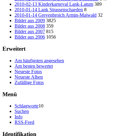
2010-02-13 Kinderkarneval Lank-Latum
389
2010-01-14 Lank Strassenschaeden
8
2010-01-14 Grevenbroich Armin-Maiwald
32
Bilder aus 2009
3825
Bilder aus 2008
359
Bilder aus 2007
815
Bilder aus 2006
1056
Erweitert
Am häufigsten angesehen
Am besten bewertet
Neueste Fotos
Neueste Alben
Zufällige Fotos
Menü
Schlagworte
10
Suchen
Info
RSS-Feed
Identifikation