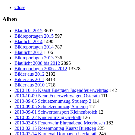
Close
Alben
Blaulicht 2015
3697
Bildreportagen 2015
597
Blaulicht 2014
1490
Bildreportagen 2014
787
Blaulicht 2013
1106
Bildreportagen 2013
736
Blaulicht 2008 bis 2012
2895
Bildreportagen 2006 - 2012
13378
Bilder aus 2012
2192
Bilder aus 2011
3413
Bilder aus 2010
1718
2010-10-16 Kaarst Buettgen Jugendfeuerwehrtag
142
2010-10-09 Neue Feuerwehrwagen Osterath
111
2010-09-05 Schuetzenumzug Struemp 2
114
2010-09-05 Schuetzenumzug Struemp
151
2010-09-01 Schwertransport Kleinenbroich
12
2010-05-22 Kinderumzug Grefrath
126
2010-03-05 Feuerwehr Ehrenabend Meerbusch
163
2010-02-15 Rosenmontag Kaarst Buettgen
225
2010-02-14 Karneval Dormagen Ueckerath
245